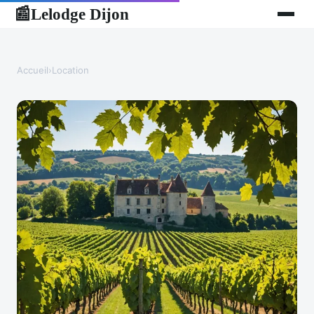
Lelodge Dijon
📰
Accueil
›
Location