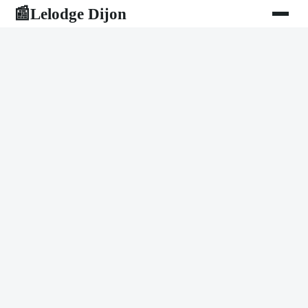
Lelodge Dijon
📰