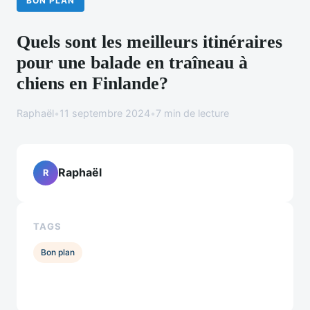
BON PLAN
Quels sont les meilleurs itinéraires
pour une balade en traîneau à
chiens en Finlande?
Raphaël
•
11 septembre 2024
•
7 min de lecture
Raphaël
R
TAGS
Bon plan