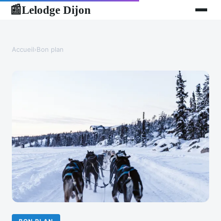
Lelodge Dijon
📰
Accueil
›
Bon plan