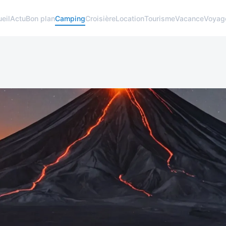
eil
Actu
Bon plan
Camping
Croisière
Location
Tourisme
Vacance
Voyag