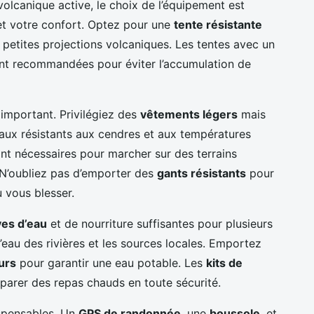
lcanique active, le choix de l’équipement est
 et votre confort. Optez pour une
tente résistante
 petites projections volcaniques. Les tentes avec un
t recommandées pour éviter l’accumulation de
 important. Privilégiez des
vêtements légers
mais
iaux résistants aux cendres et aux températures
nt nécessaires pour marcher sur des terrains
 N’oubliez pas d’emporter des
gants résistants
pour
u vous blesser.
ves d’eau
et de nourriture suffisantes pour plusieurs
’eau des rivières et les sources locales. Emportez
urs
pour garantir une eau potable. Les
kits de
parer des repas chauds en toute sécurité.
spensables. Un
GPS de randonnée
, une
boussole
, et