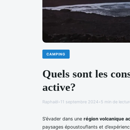
CAMPING
Quels sont les con
active?
Raphaël
•
11 septembre 2024
•
5 min de lectur
S’évader dans une
région volcanique ac
paysages époustouflants et d’expérien