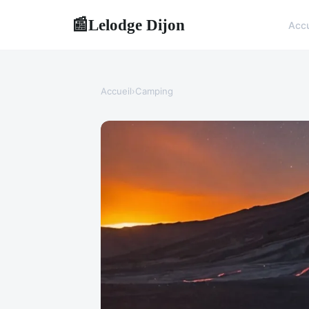
Lelodge Dijon
📰
Accu
Accueil
›
Camping