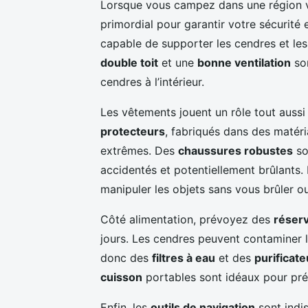
Lorsque vous campez dans une région vo
primordial pour garantir votre sécurité
capable de supporter les cendres et les
double toit
et une
bonne ventilation
son
cendres à l’intérieur.
Les vêtements jouent un rôle tout aussi
protecteurs
, fabriqués dans des matér
extrêmes. Des
chaussures robustes
so
accidentés et potentiellement brûlants.
manipuler les objets sans vous brûler o
Côté alimentation, prévoyez des
réser
jours. Les cendres peuvent contaminer l
donc des
filtres à eau
et des
purificate
cuisson
portables sont idéaux pour pré
Enfin, les
outils de navigation
sont indi