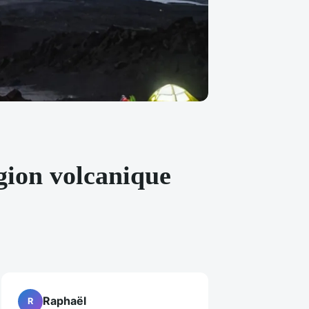
gion volcanique
Raphaël
R